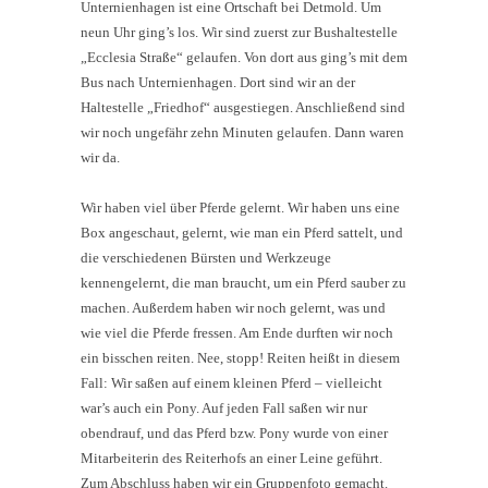
Unternienhagen ist eine Ortschaft bei Detmold. Um
neun Uhr ging’s los. Wir sind zuerst zur Bushaltestelle
„Ecclesia Straße“ gelaufen. Von dort aus ging’s mit dem
Bus nach Unternienhagen. Dort sind wir an der
Haltestelle „Friedhof“ ausgestiegen. Anschließend sind
wir noch ungefähr zehn Minuten gelaufen. Dann waren
wir da.
Wir haben viel über Pferde gelernt. Wir haben uns eine
Box angeschaut, gelernt, wie man ein Pferd sattelt, und
die verschiedenen Bürsten und Werkzeuge
kennengelernt, die man braucht, um ein Pferd sauber zu
machen. Außerdem haben wir noch gelernt, was und
wie viel die Pferde fressen. Am Ende durften wir noch
ein bisschen reiten. Nee, stopp! Reiten heißt in diesem
Fall: Wir saßen auf einem kleinen Pferd – vielleicht
war’s auch ein Pony. Auf jeden Fall saßen wir nur
obendrauf, und das Pferd bzw. Pony wurde von einer
Mitarbeiterin des Reiterhofs an einer Leine geführt.
Zum Abschluss haben wir ein Gruppenfoto gemacht.