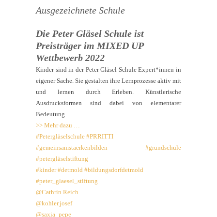
Ausgezeichnete Schule
Die Peter Gläsel Schule ist
Preisträger im MIXED UP
Wettbewerb 2022
Kinder sind in der Peter Gläsel Schule Expert*innen in
eigener Sache. Sie gestalten ihre Lernprozesse aktiv mit
und lernen durch Erleben. Künstlerische
Ausdrucksformen sind dabei von elementarer
Bedeutung.
>> Mehr dazu …
#Petergläselschule
#PRRITTI
#gemeinsamstaerkenbilden
#grundschule
#petergläselstiftung
#kinder
#detmold
#bildungsdorfdetmold
#peter_glaesel_stiftung
@Cathrin Reich
@kohler.josef
@saxia_pepe