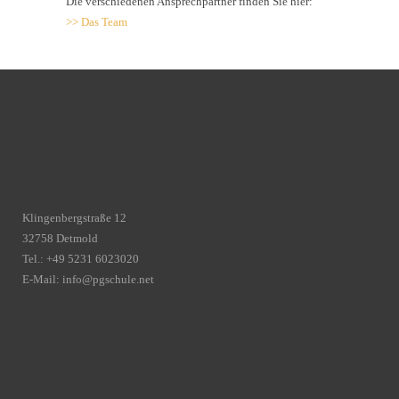
Die verschiedenen Ansprechpartner finden Sie hier:
>> Das Team
Klingenbergstraße 12
32758 Detmold
Tel.: +49 5231 6023020
E-Mail:
info@pgschule.net