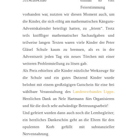
einmal so viel
Feierstimmung
vorhanden war, nutzten wir diesen Moment auch, um
die Kinder, die sich eifrig am mathematischen Känguru-
Adventskalender beteiligt hatten, zu „feiern“. Trotz
teils kniffliger mathematischer Sachaufgaben und
teilweise langen Texten waren viele Kinder der Peter
Gläsel Schule kaum zu bremsen, als es in der
Adventszeit jeden Tag ein neues Törchen mit einer
weiteren Problemstellung zu lösen gab.
Als Preis erhielten alle Kinder nützliche Werkzeuge für
die Schule und ein gutes Dutzend Kinder wurde
belohnt mit einem großzügigen Gutschein für eine frei
wählbare Veranstaltung des
Landesverbandes Lippe
.
Herzlichen Dank an Nele Hartmann fürs Organisieren
und für die doch sehr aufwändige Betreuungsarbeit!
Und gefeiert wurden dann auch noch die Lernbegleiter;
ein herzliches Dankeschön geht an die Eltern für den
opulenten Korb gefüllt mit substanzieller
Nervennahrung.