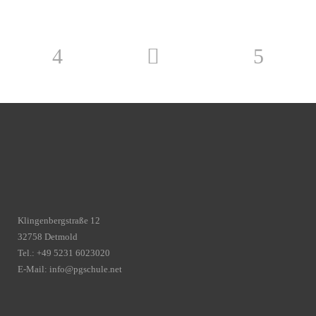
Klingenbergstraße 12
32758 Detmold
Tel.: +49 5231 6023020
E-Mail:
info@pgschule.net