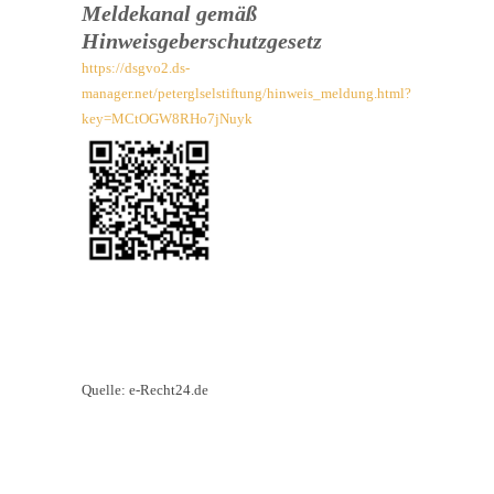
Meldekanal gemäß
Hinweisgeberschutzgesetz
https://dsgvo2.ds-
manager.net/peterglselstiftung/hinweis_meldung.html?
key=MCtOGW8RHo7jNuyk
Quelle: e-Recht24.de