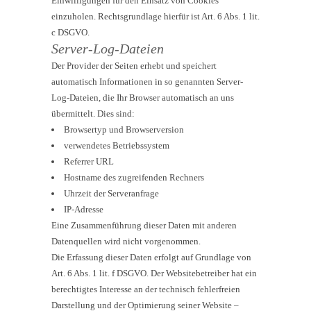
Einwilligungen für den Einsatz von Cookies
einzuholen. Rechtsgrundlage hierfür ist Art. 6 Abs. 1 lit.
c DSGVO.
Server-Log-Dateien
Der Provider der Seiten erhebt und speichert
automatisch Informationen in so genannten Server-
Log-Dateien, die Ihr Browser automatisch an uns
übermittelt. Dies sind:
Browsertyp und Browserversion
verwendetes Betriebssystem
Referrer URL
Hostname des zugreifenden Rechners
Uhrzeit der Serveranfrage
IP-Adresse
Eine Zusammenführung dieser Daten mit anderen
Datenquellen wird nicht vorgenommen.
Die Erfassung dieser Daten erfolgt auf Grundlage von
Art. 6 Abs. 1 lit. f DSGVO. Der Websitebetreiber hat ein
berechtigtes Interesse an der technisch fehlerfreien
Darstellung und der Optimierung seiner Website –