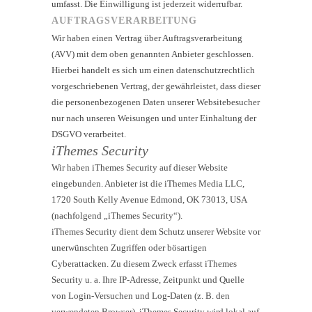
umfasst. Die Einwilligung ist jederzeit widerrufbar.
AUFTRAGSVERARBEITUNG
Wir haben einen Vertrag über Auftragsverarbeitung
(AVV) mit dem oben genannten Anbieter geschlossen.
Hierbei handelt es sich um einen datenschutzrechtlich
vorgeschriebenen Vertrag, der gewährleistet, dass dieser
die personenbezogenen Daten unserer Websitebesucher
nur nach unseren Weisungen und unter Einhaltung der
DSGVO verarbeitet.
iThemes Security
Wir haben iThemes Security auf dieser Website
eingebunden. Anbieter ist die iThemes Media LLC,
1720 South Kelly Avenue Edmond, OK 73013, USA
(nachfolgend „iThemes Security“).
iThemes Security dient dem Schutz unserer Website vor
unerwünschten Zugriffen oder bösartigen
Cyberattacken. Zu diesem Zweck erfasst iThemes
Security u. a. Ihre IP-Adresse, Zeitpunkt und Quelle
von Login-Versuchen und Log-Daten (z. B. den
verwendeten Browser). iThemes Security wird lokal auf