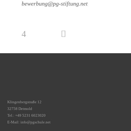
bewerbung@pg-stiftung.net
Klingenbergstraße 12
32758 Detmold
Tel.: +49 5231 6023020
E-Mail:
info@pgschule.net