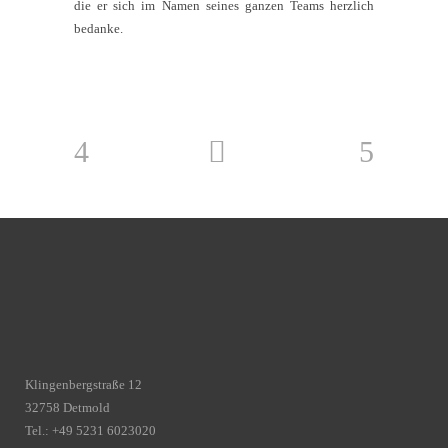
die er sich im Namen seines ganzen Teams herzlich
bedanke.
Klingenbergstraße 12
32758 Detmold
Tel.: +49 5231 6023020